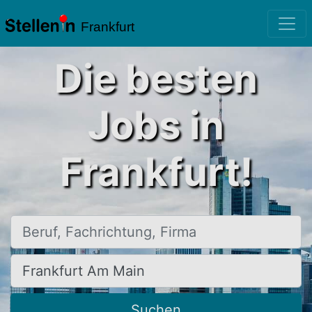
Frankfurt
Die besten
Jobs in
Frankfurt!
Beruf, Fachrichtung, Firma
Ort, Stadt
Suchen