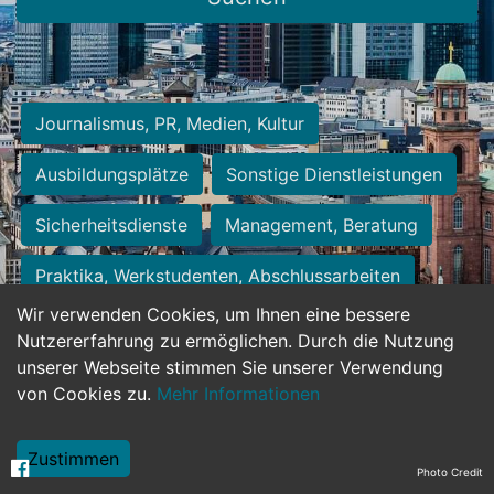
Journalismus, PR, Medien, Kultur
Ausbildungsplätze
Sonstige Dienstleistungen
Sicherheitsdienste
Management, Beratung
Praktika, Werkstudenten, Abschlussarbeiten
Wir verwenden Cookies, um Ihnen eine bessere
Personalwesen
Assistenz, Sekretariat
Nutzererfahrung zu ermöglichen. Durch die Nutzung
unserer Webseite stimmen Sie unserer Verwendung
Hilfskräfte, Aushilfs- und Nebenjobs
von Cookies zu.
Mehr Informationen
Einkauf, Logistik, Materialwirtschaft
Zustimmen
Photo Credit
Weiterbildung, Studium, duale Ausbildung