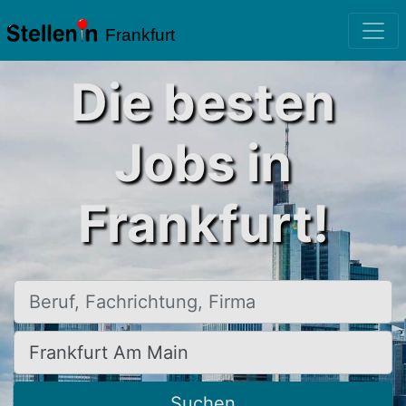
Frankfurt
Die besten
Jobs in
Frankfurt!
Beruf, Fachrichtung, Firma
Ort, Stadt
Suchen