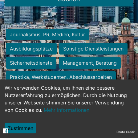
Journalismus, PR, Medien, Kultur
Ausbildungsplätze
Sonstige Dienstleistungen
Sicherheitsdienste
Management, Beratung
Praktika, Werkstudenten, Abschlussarbeiten
Wir verwenden Cookies, um Ihnen eine bessere
Personalwesen
Assistenz, Sekretariat
Nutzererfahrung zu ermöglichen. Durch die Nutzung
unserer Webseite stimmen Sie unserer Verwendung
Hilfskräfte, Aushilfs- und Nebenjobs
von Cookies zu.
Mehr Informationen
Einkauf, Logistik, Materialwirtschaft
Zustimmen
Photo Credit
Weiterbildung, Studium, duale Ausbildung