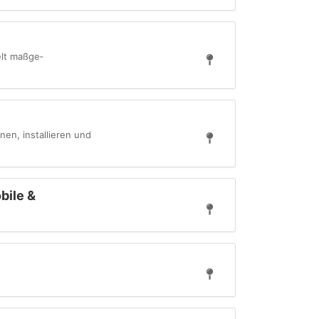
lt maß­ge­
en, installieren und
bile &