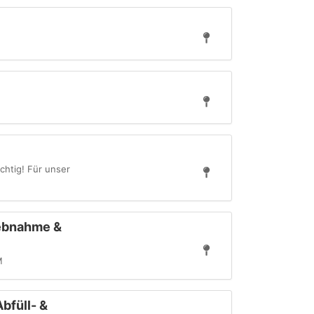
chtig! Für unser
iebnahme &
M
bfüll- &