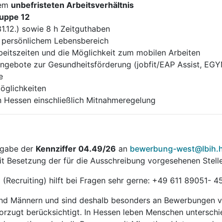
nem
unbefristeten Arbeitsverhältnis
ruppe 12
1.12.) sowie 8 h Zeitguthaben
d persönlichem Lebensbereich
Arbeitszeiten und die Möglichkeit zum mobilen Arbeiten
Angebote zur Gesundheitsförderung (jobfit/EAP Assist, EGY
e
möglichkeiten
n Hessen einschließlich Mitnahmeregelung
ngabe der
Kennziffer 04.49/26
an
bewerbung-west@lbih.
t Besetzung der für die Ausschreibung vorgesehenen Stell
(Recruiting) hilft bei Fragen sehr gerne: +49 611 89051- 4
 und Männern und sind deshalb besonders an Bewerbungen v
rzugt berücksichtigt. In Hessen leben Menschen unterschie