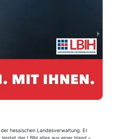
r der hessischen Landesverwaltung. Er
istet der LBIH alles aus einer Hand –