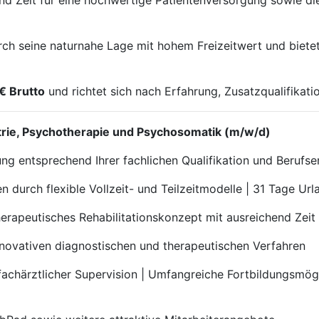
d Zeit für eine hochwertige Patientenversorgung sowie die 
h seine naturnahe Lage mit hohem Freizeitwert und bietet g
€ Brutto
und richtet sich nach Erfahrung, Zusatzqualifika
iatrie, Psychotherapie und Psychosomatik (m/w/d)
tung entsprechend Ihrer fachlichen Qualifikation und Berufs
 durch flexible Vollzeit- und Teilzeitmodelle | 31 Tage Url
erapeutisches Rehabilitationskonzept mit ausreichend Zeit
nnovativen diagnostischen und therapeutischen Verfahren
fachärztlicher Supervision | Umfangreiche Fortbildungsmögli