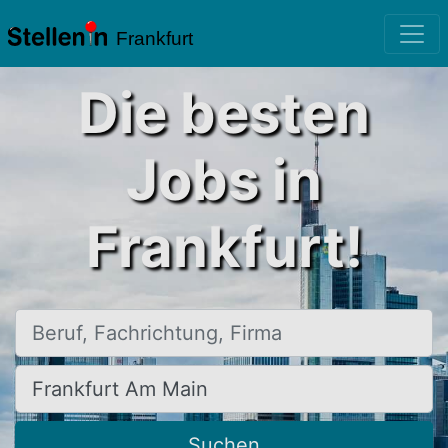
Frankfurt
Die besten
Jobs in
Frankfurt!
Beruf, Fachrichtung, Firma
Ort, Stadt
Suchen