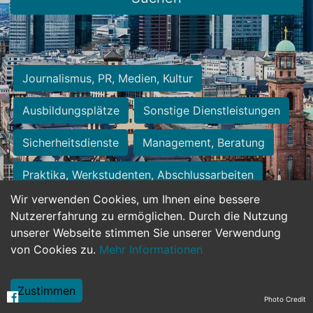
Journalismus, PR, Medien, Kultur
Ausbildungsplätze
Sonstige Dienstleistungen
Sicherheitsdienste
Management, Beratung
Praktika, Werkstudenten, Abschlussarbeiten
Wir verwenden Cookies, um Ihnen eine bessere
Personalwesen
Assistenz, Sekretariat
Nutzererfahrung zu ermöglichen. Durch die Nutzung
unserer Webseite stimmen Sie unserer Verwendung
Hilfskräfte, Aushilfs- und Nebenjobs
von Cookies zu.
Mehr Informationen
Einkauf, Logistik, Materialwirtschaft
Zustimmen
Photo Credit
Weiterbildung, Studium, duale Ausbildung