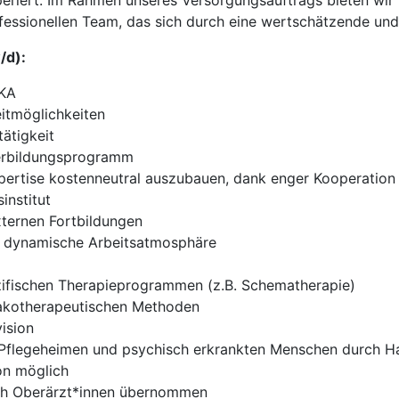
riert. Im Rahmen unseres Versorgungsauftrags bieten wir 
ofessionellen Team, das sich durch eine wertschätzende un
/d):
VKA
eitmöglichkeiten
ätigkeit
iterbildungsprogramm
pertise kostenneutral auszubauen, dank enger Kooperatio
institut
xternen Fortbildungen
e, dynamische Arbeitsatmosphäre
zifischen Therapieprogrammen (z.B. Schematherapie)
akotherapeutischen Methoden
ision
 Pflegeheimen und psychisch erkrankten Menschen durch 
on möglich
ch Oberärzt*innen übernommen