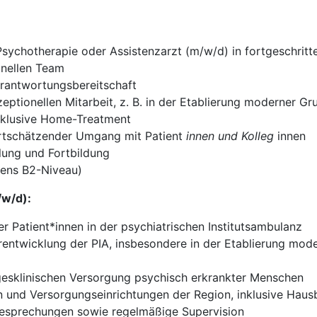
Psychotherapie oder Assistenzarzt (m/w/d) in fortgeschritt
onellen Team
Verantwortungsbereitschaft
eptionellen Mitarbeit, z. B. in der Etablierung moderner 
nklusive Home-Treatment
rtschätzender Umgang mit Patient
innen und Kolleg
innen
klung und Fortbildung
tens B2-Niveau)
/w/d):
 Patient*innen in der psychiatrischen Institutsambulanz
terentwicklung der PIA, insbesondere in der Etablierung m
gesklinischen Versorgung psychisch erkrankter Menschen
 und Versorgungseinrichtungen der Region, inklusive Hau
besprechungen sowie regelmäßige Supervision