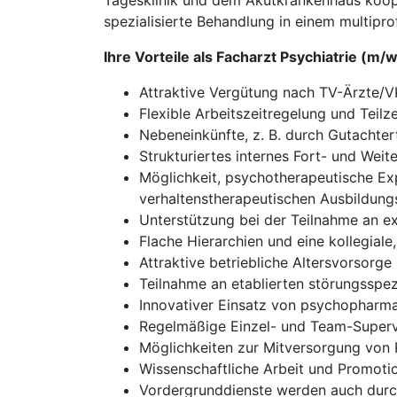
Tagesklinik und dem Akutkrankenhaus koope
spezialisierte Behandlung in einem multipr
Ihre Vorteile als Facharzt Psychiatrie (m/w
Attraktive Vergütung nach TV-Ärzte/
Flexible Arbeitszeitregelung und Teilz
Nebeneinkünfte, z. B. durch Gutachtert
Strukturiertes internes Fort- und We
Möglichkeit, psychotherapeutische Ex
verhaltenstherapeutischen Ausbildungs
Unterstützung bei der Teilnahme an e
Flache Hierarchien und eine kollegial
Attraktive betriebliche Altersvorsorge
Teilnahme an etablierten störungsspe
Innovativer Einsatz von psychopharm
Regelmäßige Einzel- und Team-Superv
Möglichkeiten zur Mitversorgung von
Wissenschaftliche Arbeit und Promoti
Vordergrunddienste werden auch dur