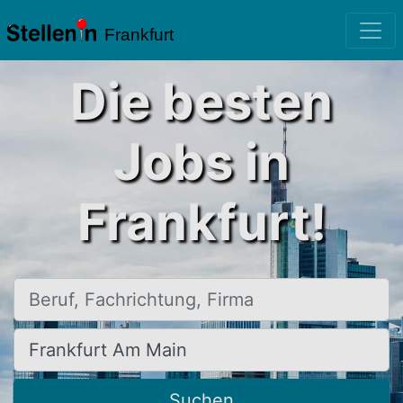
Frankfurt
Die besten
Jobs in
Frankfurt!
Beruf, Fachrichtung, Firma
Ort, Stadt
Suchen