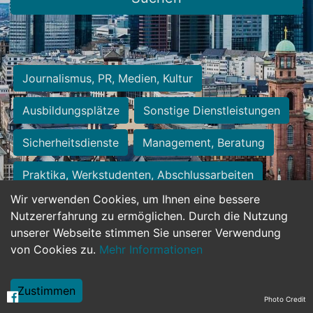
Journalismus, PR, Medien, Kultur
Ausbildungsplätze
Sonstige Dienstleistungen
Sicherheitsdienste
Management, Beratung
Praktika, Werkstudenten, Abschlussarbeiten
Wir verwenden Cookies, um Ihnen eine bessere
Personalwesen
Assistenz, Sekretariat
Nutzererfahrung zu ermöglichen. Durch die Nutzung
unserer Webseite stimmen Sie unserer Verwendung
Hilfskräfte, Aushilfs- und Nebenjobs
von Cookies zu.
Mehr Informationen
Einkauf, Logistik, Materialwirtschaft
Zustimmen
Photo Credit
Weiterbildung, Studium, duale Ausbildung