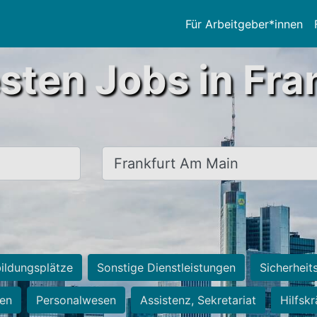
Für Arbeitgeber*innen
sten Jobs in Fra
Ort, Stadt
ildungsplätze
Sonstige Dienstleistungen
Sicherheit
ten
Personalwesen
Assistenz, Sekretariat
Hilfsk