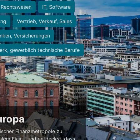
Rechtswesen
IT, Software
ung
Vertrieb, Verkauf, Sales
nken, Versicherungen
rk, gewerblich technische Berufe
Europa
ischer Finanzmetropole zu
alem Flair – und entdeckst, dass