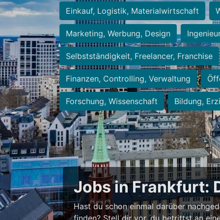
Einkauf, Logistik, Materialwirtschaft
W
Marketing, Werbung, Design
Ingenieu
Selbstständigkeit, Freelancer, Franchise
Finanzen, Controlling, Verwaltung
Öff
Forschung, Wissenschaft
Bildung, Erz
Jobs in Frankfurt: 
Hast du schon einmal darüber nachged
finden? Stell dir vor, du betrittst an 