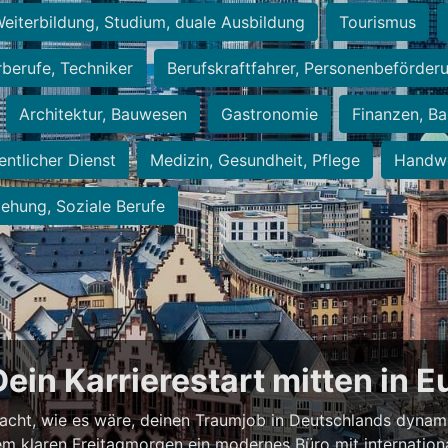
eiterbildung, Studium, duale Ausbildung
Tourismus
rberufe, Techniker
Berufskraftfahrer, Personenbeförder
Architektur, Bauwesen
Gastronomie
Finanzen, Ba
entlicher Dienst
Medizin, Gesundheit, Pflege
Handwe
iehung, Soziale Berufe
Dein Karrierestart mitten in 
acht, wie es wäre, deinen Traumjob in Deutschlands dynam
einem klaren Freitagmorgen ein modernes Büro mit internation