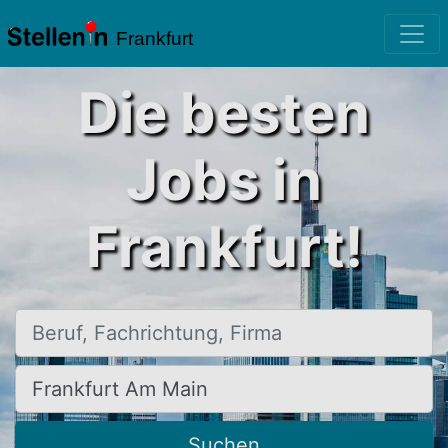
Frankfurt
Die besten
Jobs in
Frankfurt!
Beruf, Fachrichtung, Firma
Ort, Stadt
Suchen