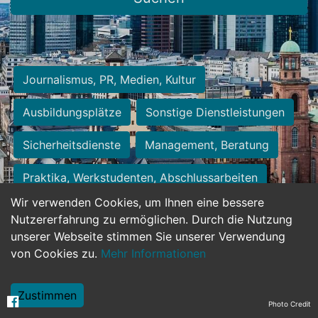
Journalismus, PR, Medien, Kultur
Ausbildungsplätze
Sonstige Dienstleistungen
Sicherheitsdienste
Management, Beratung
Praktika, Werkstudenten, Abschlussarbeiten
Wir verwenden Cookies, um Ihnen eine bessere
Personalwesen
Assistenz, Sekretariat
Nutzererfahrung zu ermöglichen. Durch die Nutzung
unserer Webseite stimmen Sie unserer Verwendung
Hilfskräfte, Aushilfs- und Nebenjobs
von Cookies zu.
Mehr Informationen
Einkauf, Logistik, Materialwirtschaft
Zustimmen
Photo Credit
Weiterbildung, Studium, duale Ausbildung