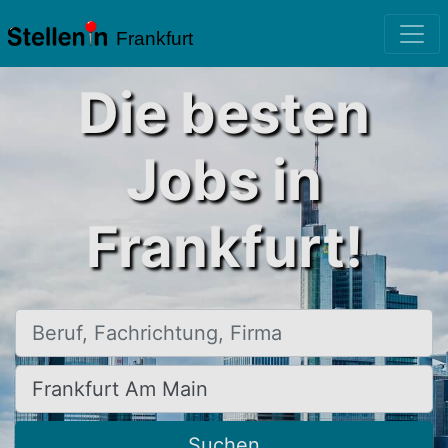
Frankfurt
Die besten
Jobs in
Frankfurt!
Beruf, Fachrichtung, Firma
Ort, Stadt
Suchen