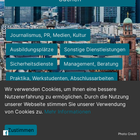
Journalismus, PR, Medien, Kultur
Ausbildungsplätze
Sonstige Dienstleistungen
Sicherheitsdienste
Management, Beratung
Praktika, Werkstudenten, Abschlussarbeiten
Wir verwenden Cookies, um Ihnen eine bessere
Personalwesen
Assistenz, Sekretariat
Nutzererfahrung zu ermöglichen. Durch die Nutzung
unserer Webseite stimmen Sie unserer Verwendung
Hilfskräfte, Aushilfs- und Nebenjobs
von Cookies zu.
Mehr Informationen
Einkauf, Logistik, Materialwirtschaft
Zustimmen
Photo Credit
Weiterbildung, Studium, duale Ausbildung