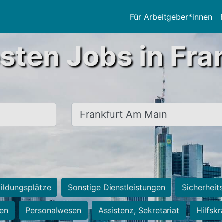
Für Arbeitgeber*innen
sten Jobs in Fra
Ort, Stadt
ildungsplätze
Sonstige Dienstleistungen
Sicherheit
ten
Personalwesen
Assistenz, Sekretariat
Hilfsk