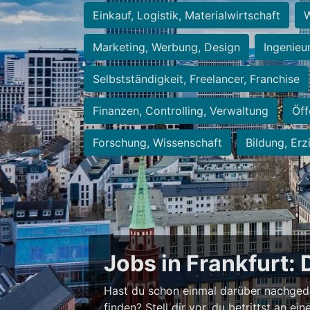
Einkauf, Logistik, Materialwirtschaft
W
Marketing, Werbung, Design
Ingenieu
Selbstständigkeit, Freelancer, Franchise
Finanzen, Controlling, Verwaltung
Öff
Forschung, Wissenschaft
Bildung, Erz
Jobs in Frankfurt: 
Hast du schon einmal darüber nachged
finden? Stell dir vor, du betrittst an 