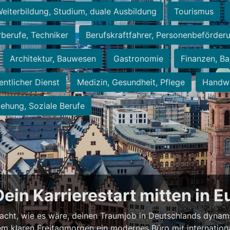
eiterbildung, Studium, duale Ausbildung
Tourismus
rberufe, Techniker
Berufskraftfahrer, Personenbeförder
Architektur, Bauwesen
Gastronomie
Finanzen, Ba
entlicher Dienst
Medizin, Gesundheit, Pflege
Handwe
iehung, Soziale Berufe
Dein Karrierestart mitten in 
acht, wie es wäre, deinen Traumjob in Deutschlands dynam
einem klaren Freitagmorgen ein modernes Büro mit internation