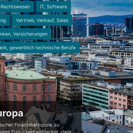
Rechtswesen
IT, Software
ung
Vertrieb, Verkauf, Sales
nken, Versicherungen
rk, gewerblich technische Berufe
Europa
ischer Finanzmetropole zu
alem Flair – und entdeckst, dass