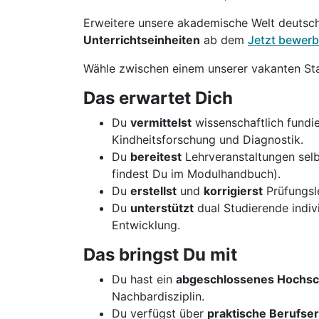
Erweitere unsere akademische Welt deutsc
Unterrichtseinheiten
ab dem
Jetzt bewerb
Wähle zwischen einem unserer vakanten St
Das erwartet Dich
Du
vermittelst
wissenschaftlich fundi
Kindheitsforschung und Diagnostik.
Du
bereitest
Lehrveranstaltungen sel
findest Du im Modulhandbuch).
Du
erstellst
und
korrigierst
Prüfungsle
Du
unterstützt
dual Studierende indivi
Entwicklung.
Das bringst Du mit
Du hast ein
abgeschlossenes Hochsc
Nachbardisziplin.
Du verfügst über
praktische Berufse