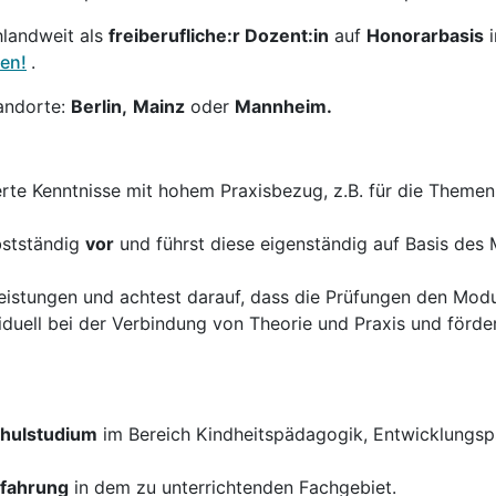
hlandweit als
freiberufliche:r Dozent:in
auf
Honorarbasis
en!
.
andorte:
Berlin,
Mainz
oder
Mannheim.
erte Kenntnisse mit hohem Praxisbezug, z.B. für die Theme
bstständig
vor
und führst diese eigenständig auf Basis des
istungen und achtest darauf, dass die Prüfungen den Modul
duell bei der Verbindung von Theorie und Praxis und förder
hulstudium
im Bereich Kindheitspädagogik, Entwicklungsp
rfahrung
in dem zu unterrichtenden Fachgebiet.