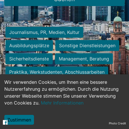
Journalismus, PR, Medien, Kultur
Ausbildungsplätze
Sonstige Dienstleistungen
Sicherheitsdienste
Management, Beratung
Praktika, Werkstudenten, Abschlussarbeiten
Wir verwenden Cookies, um Ihnen eine bessere
Personalwesen
Assistenz, Sekretariat
Nutzererfahrung zu ermöglichen. Durch die Nutzung
unserer Webseite stimmen Sie unserer Verwendung
Hilfskräfte, Aushilfs- und Nebenjobs
von Cookies zu.
Mehr Informationen
Einkauf, Logistik, Materialwirtschaft
Zustimmen
Photo Credit
Weiterbildung, Studium, duale Ausbildung