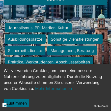
Journalismus, PR, Medien, Kultur
Ausbildungsplätze
Sonstige Dienstleistungen
Sicherheitsdienste
Management, Beratung
Praktika, Werkstudenten, Abschlussarbeiten
Wir verwenden Cookies, um Ihnen eine bessere
Personalwesen
Assistenz, Sekretariat
Nutzererfahrung zu ermöglichen. Durch die Nutzung
unserer Webseite stimmen Sie unserer Verwendung
Hilfskräfte, Aushilfs- und Nebenjobs
von Cookies zu.
Mehr Informationen
Einkauf, Logistik, Materialwirtschaft
Zustimmen
Photo Credit
Weiterbildung, Studium, duale Ausbildung