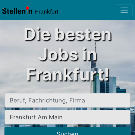
Frankfurt
Die besten
Jobs in
Frankfurt!
Beruf, Fachrichtung, Firma
Ort, Stadt
Suchen