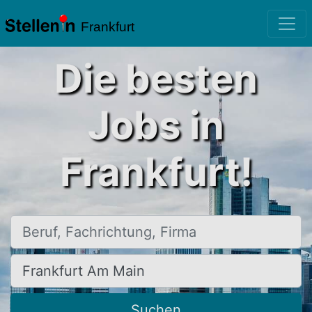
Frankfurt
Die besten
Jobs in
Frankfurt!
Beruf, Fachrichtung, Firma
Ort, Stadt
Suchen