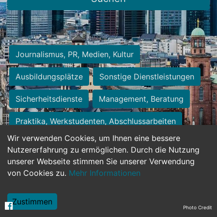
Journalismus, PR, Medien, Kultur
Ausbildungsplätze
Sonstige Dienstleistungen
Sicherheitsdienste
Management, Beratung
Praktika, Werkstudenten, Abschlussarbeiten
Wir verwenden Cookies, um Ihnen eine bessere
Personalwesen
Assistenz, Sekretariat
Nutzererfahrung zu ermöglichen. Durch die Nutzung
unserer Webseite stimmen Sie unserer Verwendung
Hilfskräfte, Aushilfs- und Nebenjobs
von Cookies zu.
Mehr Informationen
Einkauf, Logistik, Materialwirtschaft
Zustimmen
Photo Credit
Weiterbildung, Studium, duale Ausbildung