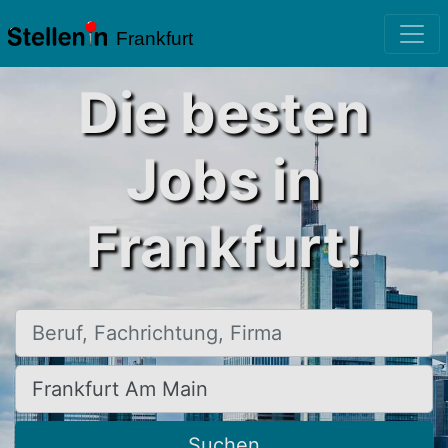
Frankfurt
Die besten
Jobs in
Frankfurt!
Beruf, Fachrichtung, Firma
Ort, Stadt
Suchen