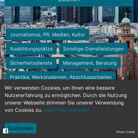
Journalismus, PR, Medien, Kultur
Ausbildungsplätze
Sonstige Dienstleistungen
Sicherheitsdienste
Management, Beratung
Praktika, Werkstudenten, Abschlussarbeiten
Wir verwenden Cookies, um Ihnen eine bessere
Personalwesen
Assistenz, Sekretariat
Nutzererfahrung zu ermöglichen. Durch die Nutzung
unserer Webseite stimmen Sie unserer Verwendung
Hilfskräfte, Aushilfs- und Nebenjobs
von Cookies zu.
Mehr Informationen
Einkauf, Logistik, Materialwirtschaft
Zustimmen
Photo Credit
Weiterbildung, Studium, duale Ausbildung