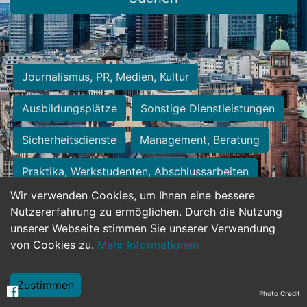
Journalismus, PR, Medien, Kultur
Ausbildungsplätze
Sonstige Dienstleistungen
Sicherheitsdienste
Management, Beratung
Praktika, Werkstudenten, Abschlussarbeiten
Wir verwenden Cookies, um Ihnen eine bessere
Personalwesen
Assistenz, Sekretariat
Nutzererfahrung zu ermöglichen. Durch die Nutzung
unserer Webseite stimmen Sie unserer Verwendung
Hilfskräfte, Aushilfs- und Nebenjobs
von Cookies zu.
Mehr Informationen
Einkauf, Logistik, Materialwirtschaft
Zustimmen
Photo Credit
Weiterbildung, Studium, duale Ausbildung