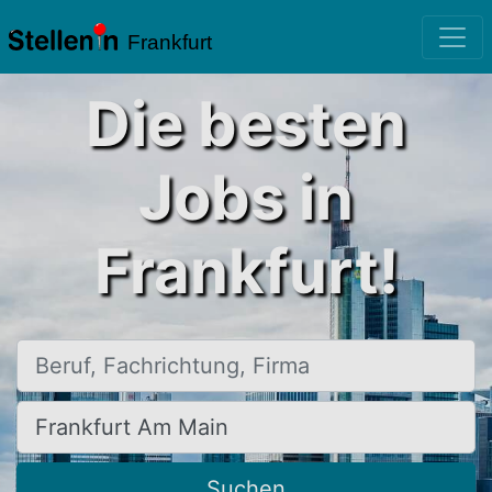
Frankfurt
Die besten
Jobs in
Frankfurt!
Beruf, Fachrichtung, Firma
Ort, Stadt
Suchen