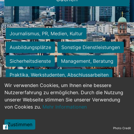
Journalismus, PR, Medien, Kultur
Ausbildungsplätze
Sonstige Dienstleistungen
Sicherheitsdienste
Management, Beratung
Praktika, Werkstudenten, Abschlussarbeiten
Wir verwenden Cookies, um Ihnen eine bessere
Personalwesen
Assistenz, Sekretariat
Nutzererfahrung zu ermöglichen. Durch die Nutzung
unserer Webseite stimmen Sie unserer Verwendung
Hilfskräfte, Aushilfs- und Nebenjobs
von Cookies zu.
Mehr Informationen
Einkauf, Logistik, Materialwirtschaft
Zustimmen
Photo Credit
Weiterbildung, Studium, duale Ausbildung