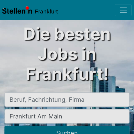
Frankfurt
Die besten
Jobs in
Frankfurt!
Beruf, Fachrichtung, Firma
Ort, Stadt
Suchen