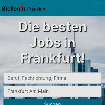
Frankfurt
Die besten
Jobs in
Frankfurt!
Beruf, Fachrichtung, Firma
Ort, Stadt
Suchen