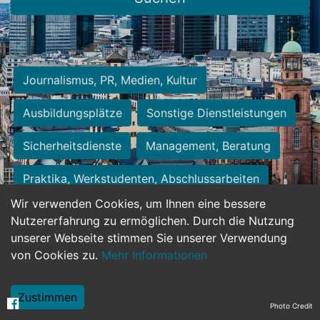
Journalismus, PR, Medien, Kultur
Ausbildungsplätze
Sonstige Dienstleistungen
Sicherheitsdienste
Management, Beratung
Praktika, Werkstudenten, Abschlussarbeiten
Wir verwenden Cookies, um Ihnen eine bessere
Personalwesen
Assistenz, Sekretariat
Nutzererfahrung zu ermöglichen. Durch die Nutzung
unserer Webseite stimmen Sie unserer Verwendung
Hilfskräfte, Aushilfs- und Nebenjobs
von Cookies zu.
Mehr Informationen
Einkauf, Logistik, Materialwirtschaft
Zustimmen
Photo Credit
Weiterbildung, Studium, duale Ausbildung