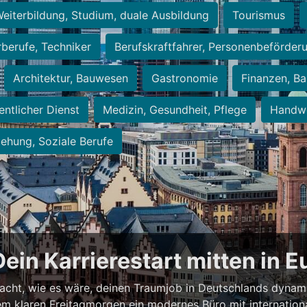
eiterbildung, Studium, duale Ausbildung
Tourismus
rberufe, Techniker
Berufskraftfahrer, Personenbeförder
Architektur, Bauwesen
Gastronomie
Finanzen, Ba
entlicher Dienst
Medizin, Gesundheit, Pflege
Handwe
iehung, Soziale Berufe
Dein Karrierestart mitten in 
acht, wie es wäre, deinen Traumjob in Deutschlands dynam
einem klaren Freitagmorgen ein modernes Büro mit internation