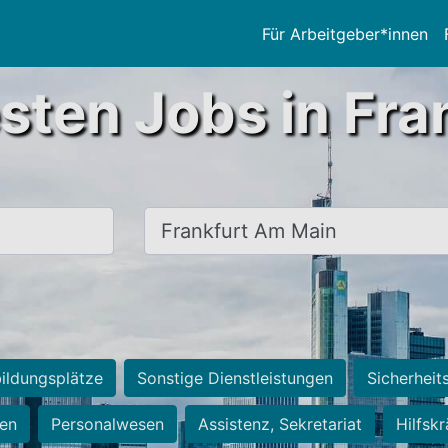
Für Arbeitgeber*innen
sten Jobs in Fra
Ort, Stadt
ildungsplätze
Sonstige Dienstleistungen
Sicherheit
ten
Personalwesen
Assistenz, Sekretariat
Hilfsk