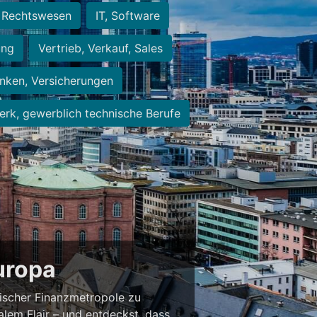
Rechtswesen
IT, Software
ung
Vertrieb, Verkauf, Sales
nken, Versicherungen
rk, gewerblich technische Berufe
Europa
ischer Finanzmetropole zu
alem Flair – und entdeckst, dass