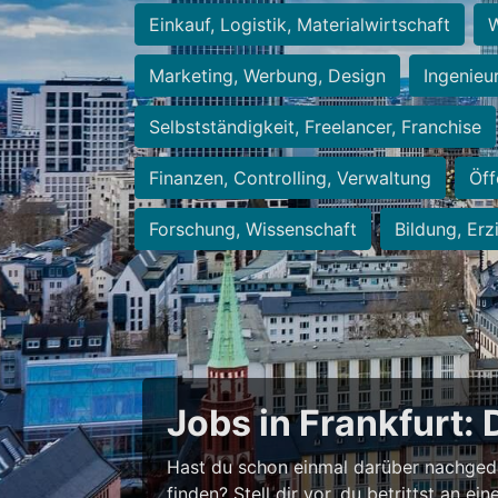
Einkauf, Logistik, Materialwirtschaft
W
Marketing, Werbung, Design
Ingenieu
Selbstständigkeit, Freelancer, Franchise
Finanzen, Controlling, Verwaltung
Öff
Forschung, Wissenschaft
Bildung, Erz
Jobs in Frankfurt: 
Hast du schon einmal darüber nachged
finden? Stell dir vor, du betrittst an 