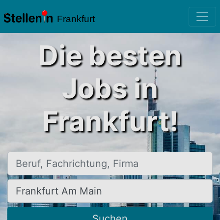
Frankfurt
Die besten
Jobs in
Frankfurt!
Beruf, Fachrichtung, Firma
Ort, Stadt
Suchen