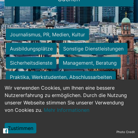
Journalismus, PR, Medien, Kultur
Ausbildungsplätze
Sonstige Dienstleistungen
Sicherheitsdienste
Management, Beratung
Praktika, Werkstudenten, Abschlussarbeiten
Wir verwenden Cookies, um Ihnen eine bessere
Personalwesen
Assistenz, Sekretariat
Nutzererfahrung zu ermöglichen. Durch die Nutzung
unserer Webseite stimmen Sie unserer Verwendung
Hilfskräfte, Aushilfs- und Nebenjobs
von Cookies zu.
Mehr Informationen
Einkauf, Logistik, Materialwirtschaft
Zustimmen
Photo Credit
Weiterbildung, Studium, duale Ausbildung