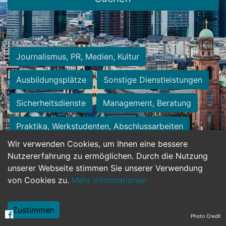
Journalismus, PR, Medien, Kultur
Ausbildungsplätze
Sonstige Dienstleistungen
Sicherheitsdienste
Management, Beratung
Praktika, Werkstudenten, Abschlussarbeiten
Wir verwenden Cookies, um Ihnen eine bessere
Personalwesen
Assistenz, Sekretariat
Nutzererfahrung zu ermöglichen. Durch die Nutzung
unserer Webseite stimmen Sie unserer Verwendung
Hilfskräfte, Aushilfs- und Nebenjobs
von Cookies zu.
Mehr Informationen
Einkauf, Logistik, Materialwirtschaft
Zustimmen
Photo Credit
Weiterbildung, Studium, duale Ausbildung