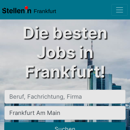
Frankfurt
Die besten
Jobs in
Frankfurt!
Beruf, Fachrichtung, Firma
Ort, Stadt
Suchen