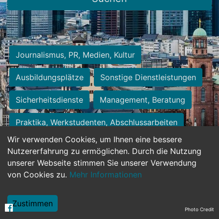
Journalismus, PR, Medien, Kultur
Ausbildungsplätze
Sonstige Dienstleistungen
Sicherheitsdienste
Management, Beratung
Praktika, Werkstudenten, Abschlussarbeiten
Wir verwenden Cookies, um Ihnen eine bessere
Personalwesen
Assistenz, Sekretariat
Nutzererfahrung zu ermöglichen. Durch die Nutzung
unserer Webseite stimmen Sie unserer Verwendung
Hilfskräfte, Aushilfs- und Nebenjobs
von Cookies zu.
Mehr Informationen
Einkauf, Logistik, Materialwirtschaft
Zustimmen
Photo Credit
Weiterbildung, Studium, duale Ausbildung