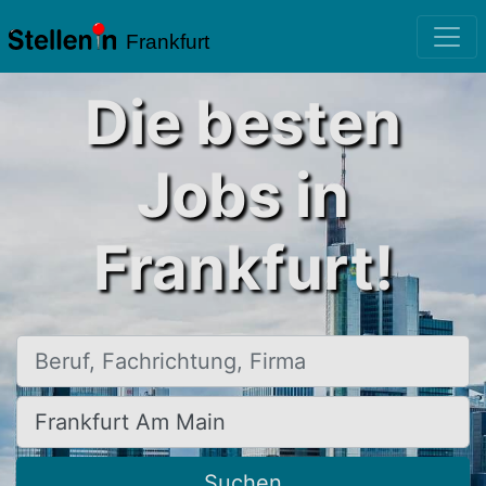
Frankfurt
Die besten
Jobs in
Frankfurt!
Beruf, Fachrichtung, Firma
Ort, Stadt
Suchen