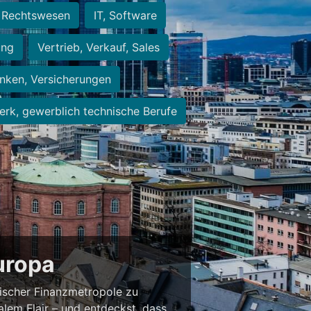
Rechtswesen
IT, Software
ung
Vertrieb, Verkauf, Sales
nken, Versicherungen
rk, gewerblich technische Berufe
Europa
ischer Finanzmetropole zu
alem Flair – und entdeckst, dass