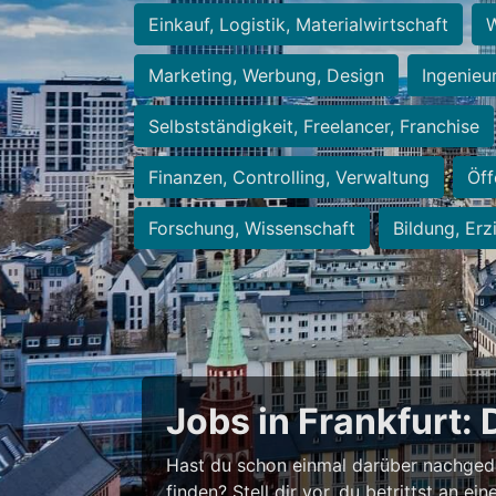
Einkauf, Logistik, Materialwirtschaft
W
Marketing, Werbung, Design
Ingenieu
Selbstständigkeit, Freelancer, Franchise
Finanzen, Controlling, Verwaltung
Öff
Forschung, Wissenschaft
Bildung, Erz
Jobs in Frankfurt: 
Hast du schon einmal darüber nachged
finden? Stell dir vor, du betrittst an 