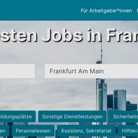
Für Arbeitgeber*innen
sten Jobs in Fra
Ort, Stadt
ildungsplätze
Sonstige Dienstleistungen
Sicherheit
ten
Personalwesen
Assistenz, Sekretariat
Hilfsk