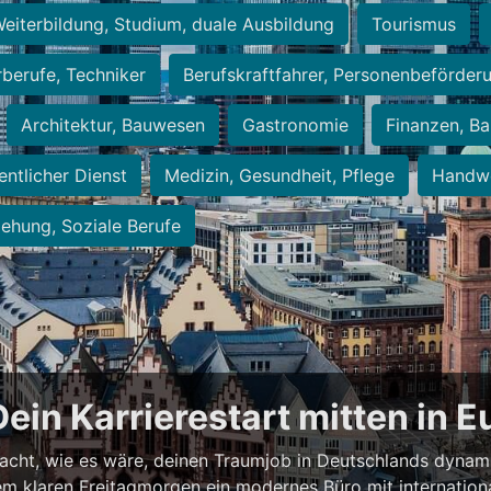
eiterbildung, Studium, duale Ausbildung
Tourismus
rberufe, Techniker
Berufskraftfahrer, Personenbeförder
Architektur, Bauwesen
Gastronomie
Finanzen, Ba
entlicher Dienst
Medizin, Gesundheit, Pflege
Handwe
iehung, Soziale Berufe
Dein Karrierestart mitten in 
acht, wie es wäre, deinen Traumjob in Deutschlands dynam
einem klaren Freitagmorgen ein modernes Büro mit internation