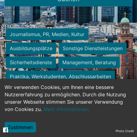
Journalismus, PR, Medien, Kultur
Ausbildungsplätze
Sonstige Dienstleistungen
Sicherheitsdienste
Management, Beratung
Praktika, Werkstudenten, Abschlussarbeiten
Wir verwenden Cookies, um Ihnen eine bessere
Personalwesen
Assistenz, Sekretariat
Nutzererfahrung zu ermöglichen. Durch die Nutzung
unserer Webseite stimmen Sie unserer Verwendung
Hilfskräfte, Aushilfs- und Nebenjobs
von Cookies zu.
Mehr Informationen
Einkauf, Logistik, Materialwirtschaft
Zustimmen
Photo Credit
Weiterbildung, Studium, duale Ausbildung