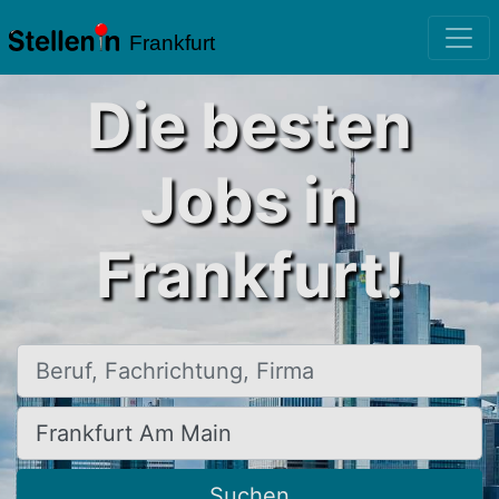
Frankfurt
Die besten
Jobs in
Frankfurt!
Beruf, Fachrichtung, Firma
Ort, Stadt
Suchen