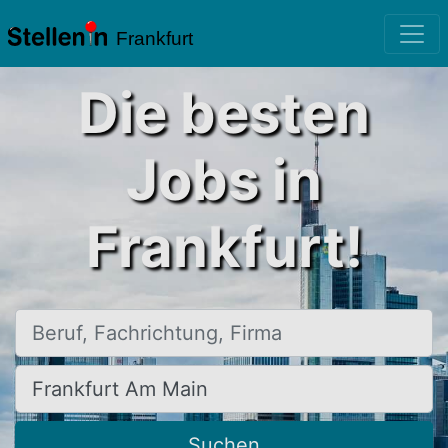
Frankfurt
Die besten
Jobs in
Frankfurt!
Beruf, Fachrichtung, Firma
Ort, Stadt
Suchen