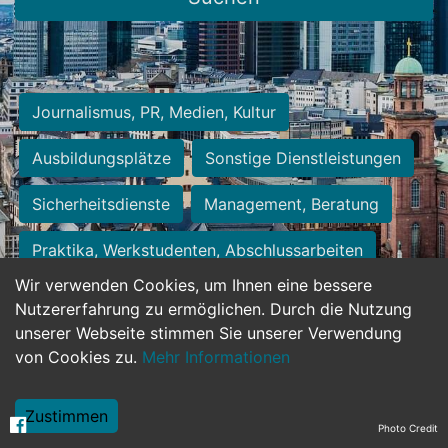
Journalismus, PR, Medien, Kultur
Ausbildungsplätze
Sonstige Dienstleistungen
Sicherheitsdienste
Management, Beratung
Praktika, Werkstudenten, Abschlussarbeiten
Wir verwenden Cookies, um Ihnen eine bessere
Personalwesen
Assistenz, Sekretariat
Nutzererfahrung zu ermöglichen. Durch die Nutzung
unserer Webseite stimmen Sie unserer Verwendung
Hilfskräfte, Aushilfs- und Nebenjobs
von Cookies zu.
Mehr Informationen
Einkauf, Logistik, Materialwirtschaft
Zustimmen
Photo Credit
Weiterbildung, Studium, duale Ausbildung