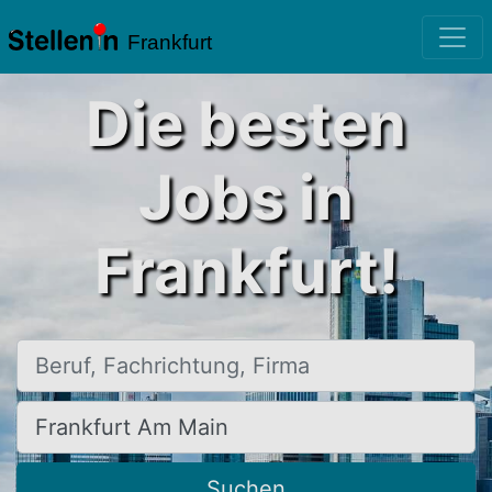
Frankfurt
Die besten
Jobs in
Frankfurt!
Beruf, Fachrichtung, Firma
Ort, Stadt
Suchen