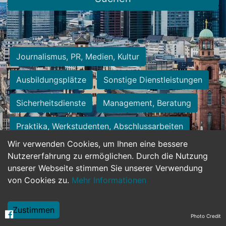
Journalismus, PR, Medien, Kultur
Ausbildungsplätze
Sonstige Dienstleistungen
Sicherheitsdienste
Management, Beratung
Praktika, Werkstudenten, Abschlussarbeiten
Wir verwenden Cookies, um Ihnen eine bessere
Personalwesen
Assistenz, Sekretariat
Nutzererfahrung zu ermöglichen. Durch die Nutzung
unserer Webseite stimmen Sie unserer Verwendung
Hilfskräfte, Aushilfs- und Nebenjobs
von Cookies zu.
Mehr Informationen
Einkauf, Logistik, Materialwirtschaft
Zustimmen
Photo Credit
Weiterbildung, Studium, duale Ausbildung