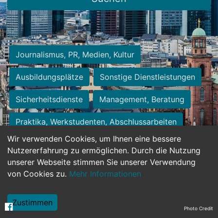
Journalismus, PR, Medien, Kultur
Ausbildungsplätze
Sonstige Dienstleistungen
Sicherheitsdienste
Management, Beratung
Praktika, Werkstudenten, Abschlussarbeiten
Wir verwenden Cookies, um Ihnen eine bessere
Personalwesen
Assistenz, Sekretariat
Nutzererfahrung zu ermöglichen. Durch die Nutzung
unserer Webseite stimmen Sie unserer Verwendung
Hilfskräfte, Aushilfs- und Nebenjobs
von Cookies zu.
Mehr Informationen
Einkauf, Logistik, Materialwirtschaft
Zustimmen
Photo Credit
Weiterbildung, Studium, duale Ausbildung