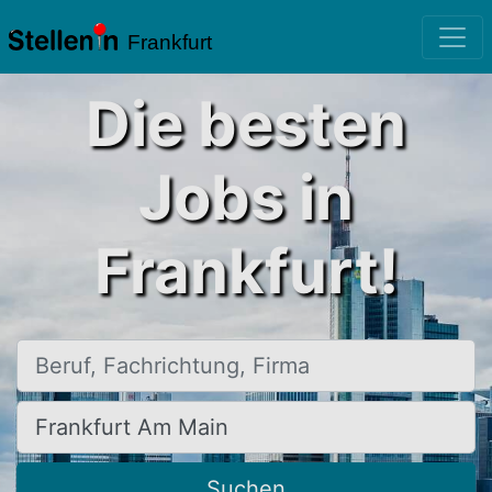
Frankfurt
Die besten
Jobs in
Frankfurt!
Beruf, Fachrichtung, Firma
Ort, Stadt
Suchen