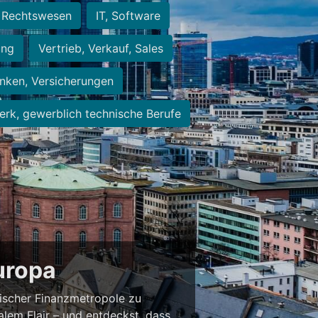
Rechtswesen
IT, Software
ung
Vertrieb, Verkauf, Sales
nken, Versicherungen
rk, gewerblich technische Berufe
Europa
ischer Finanzmetropole zu
alem Flair – und entdeckst, dass