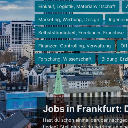
Einkauf, Logistik, Materialwirtschaft
W
Marketing, Werbung, Design
Ingenieu
Selbstständigkeit, Freelancer, Franchise
Finanzen, Controlling, Verwaltung
Öff
Forschung, Wissenschaft
Bildung, Erz
Jobs in Frankfurt: 
Hast du schon einmal darüber nachged
finden? Stell dir vor, du betrittst an 