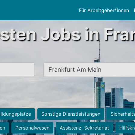
Für Arbeitgeber*innen
sten Jobs in Fra
Ort, Stadt
ildungsplätze
Sonstige Dienstleistungen
Sicherheit
ten
Personalwesen
Assistenz, Sekretariat
Hilfsk