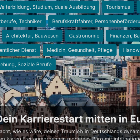
eiterbildung, Studium, duale Ausbildung
Tourismus
rberufe, Techniker
Berufskraftfahrer, Personenbeförder
Architektur, Bauwesen
Gastronomie
Finanzen, Ba
entlicher Dienst
Medizin, Gesundheit, Pflege
Handwe
iehung, Soziale Berufe
Dein Karrierestart mitten in 
acht, wie es wäre, deinen Traumjob in Deutschlands dynam
einem klaren Freitagmorgen ein modernes Büro mit internation