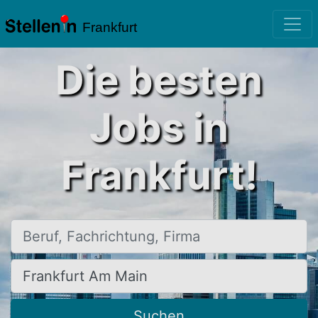
Frankfurt
Die besten
Jobs in
Frankfurt!
Beruf, Fachrichtung, Firma
Ort, Stadt
Suchen