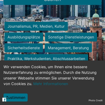
Journalismus, PR, Medien, Kultur
Ausbildungsplätze
Sonstige Dienstleistungen
Sicherheitsdienste
Management, Beratung
Praktika, Werkstudenten, Abschlussarbeiten
Wir verwenden Cookies, um Ihnen eine bessere
Personalwesen
Assistenz, Sekretariat
Nutzererfahrung zu ermöglichen. Durch die Nutzung
unserer Webseite stimmen Sie unserer Verwendung
Hilfskräfte, Aushilfs- und Nebenjobs
von Cookies zu.
Mehr Informationen
Einkauf, Logistik, Materialwirtschaft
Zustimmen
Photo Credit
Weiterbildung, Studium, duale Ausbildung