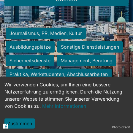
Journalismus, PR, Medien, Kultur
Ausbildungsplätze
Sonstige Dienstleistungen
Sicherheitsdienste
Management, Beratung
Praktika, Werkstudenten, Abschlussarbeiten
Wir verwenden Cookies, um Ihnen eine bessere
Personalwesen
Assistenz, Sekretariat
Nutzererfahrung zu ermöglichen. Durch die Nutzung
unserer Webseite stimmen Sie unserer Verwendung
Hilfskräfte, Aushilfs- und Nebenjobs
von Cookies zu.
Mehr Informationen
Einkauf, Logistik, Materialwirtschaft
Zustimmen
Photo Credit
Weiterbildung, Studium, duale Ausbildung