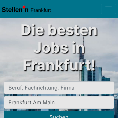
Frankfurt
Die besten
Jobs in
Frankfurt!
Beruf, Fachrichtung, Firma
Ort, Stadt
Suchen