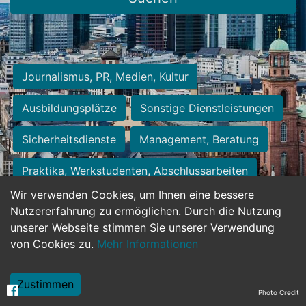
Journalismus, PR, Medien, Kultur
Ausbildungsplätze
Sonstige Dienstleistungen
Sicherheitsdienste
Management, Beratung
Praktika, Werkstudenten, Abschlussarbeiten
Wir verwenden Cookies, um Ihnen eine bessere
Personalwesen
Assistenz, Sekretariat
Nutzererfahrung zu ermöglichen. Durch die Nutzung
unserer Webseite stimmen Sie unserer Verwendung
Hilfskräfte, Aushilfs- und Nebenjobs
von Cookies zu.
Mehr Informationen
Einkauf, Logistik, Materialwirtschaft
Zustimmen
Photo Credit
Weiterbildung, Studium, duale Ausbildung