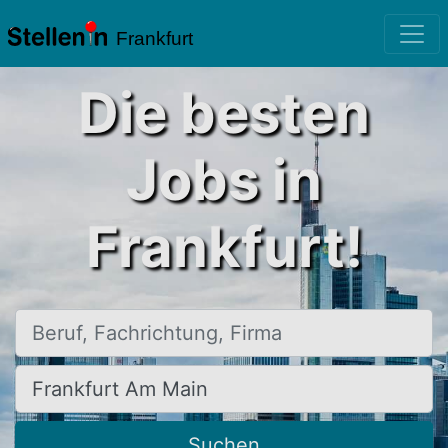
Frankfurt
Die besten
Jobs in
Frankfurt!
Beruf, Fachrichtung, Firma
Ort, Stadt
Suchen