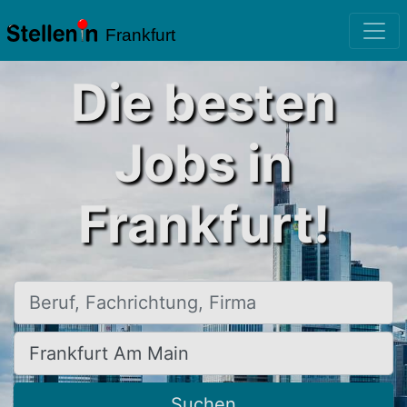
Frankfurt
Die besten
Jobs in
Frankfurt!
Beruf, Fachrichtung, Firma
Ort, Stadt
Suchen