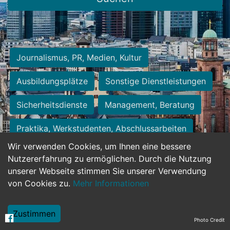
Journalismus, PR, Medien, Kultur
Ausbildungsplätze
Sonstige Dienstleistungen
Sicherheitsdienste
Management, Beratung
Praktika, Werkstudenten, Abschlussarbeiten
Wir verwenden Cookies, um Ihnen eine bessere
Personalwesen
Assistenz, Sekretariat
Nutzererfahrung zu ermöglichen. Durch die Nutzung
unserer Webseite stimmen Sie unserer Verwendung
Hilfskräfte, Aushilfs- und Nebenjobs
von Cookies zu.
Mehr Informationen
Einkauf, Logistik, Materialwirtschaft
Zustimmen
Photo Credit
Weiterbildung, Studium, duale Ausbildung