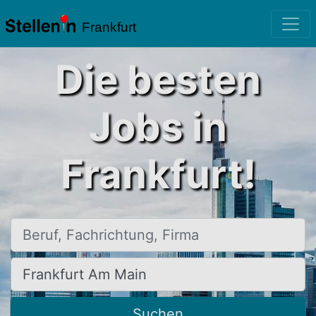
Frankfurt
Die besten
Jobs in
Frankfurt!
Beruf, Fachrichtung, Firma
Ort, Stadt
Suchen