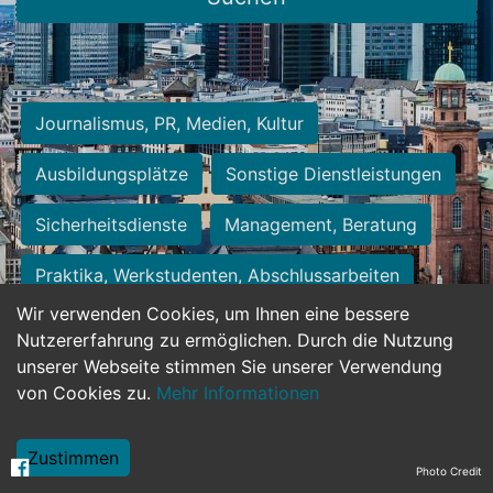
Journalismus, PR, Medien, Kultur
Ausbildungsplätze
Sonstige Dienstleistungen
Sicherheitsdienste
Management, Beratung
Praktika, Werkstudenten, Abschlussarbeiten
Wir verwenden Cookies, um Ihnen eine bessere
Personalwesen
Assistenz, Sekretariat
Nutzererfahrung zu ermöglichen. Durch die Nutzung
unserer Webseite stimmen Sie unserer Verwendung
Hilfskräfte, Aushilfs- und Nebenjobs
von Cookies zu.
Mehr Informationen
Einkauf, Logistik, Materialwirtschaft
Zustimmen
Photo Credit
Weiterbildung, Studium, duale Ausbildung