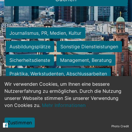
Journalismus, PR, Medien, Kultur
Ausbildungsplätze
Sonstige Dienstleistungen
Sicherheitsdienste
Management, Beratung
Praktika, Werkstudenten, Abschlussarbeiten
Wir verwenden Cookies, um Ihnen eine bessere
Personalwesen
Assistenz, Sekretariat
Nutzererfahrung zu ermöglichen. Durch die Nutzung
unserer Webseite stimmen Sie unserer Verwendung
Hilfskräfte, Aushilfs- und Nebenjobs
von Cookies zu.
Mehr Informationen
Einkauf, Logistik, Materialwirtschaft
Zustimmen
Photo Credit
Weiterbildung, Studium, duale Ausbildung