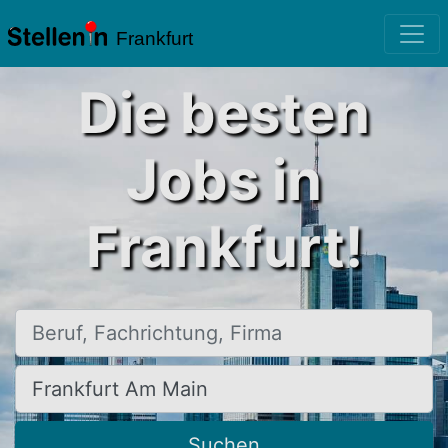
Frankfurt
Die besten
Jobs in
Frankfurt!
Beruf, Fachrichtung, Firma
Ort, Stadt
Suchen