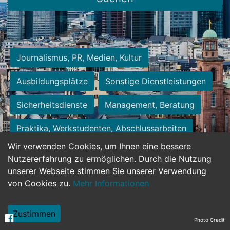
Journalismus, PR, Medien, Kultur
Ausbildungsplätze
Sonstige Dienstleistungen
Sicherheitsdienste
Management, Beratung
Praktika, Werkstudenten, Abschlussarbeiten
Wir verwenden Cookies, um Ihnen eine bessere
Personalwesen
Assistenz, Sekretariat
Nutzererfahrung zu ermöglichen. Durch die Nutzung
unserer Webseite stimmen Sie unserer Verwendung
Hilfskräfte, Aushilfs- und Nebenjobs
von Cookies zu.
Mehr Informationen
Einkauf, Logistik, Materialwirtschaft
Zustimmen
Photo Credit
Weiterbildung, Studium, duale Ausbildung