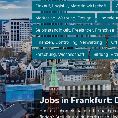
Einkauf, Logistik, Materialwirtschaft
W
Marketing, Werbung, Design
Ingenieu
Selbstständigkeit, Freelancer, Franchise
Finanzen, Controlling, Verwaltung
Öff
Forschung, Wissenschaft
Bildung, Erz
Jobs in Frankfurt: 
Hast du schon einmal darüber nachged
finden? Stell dir vor, du betrittst an 