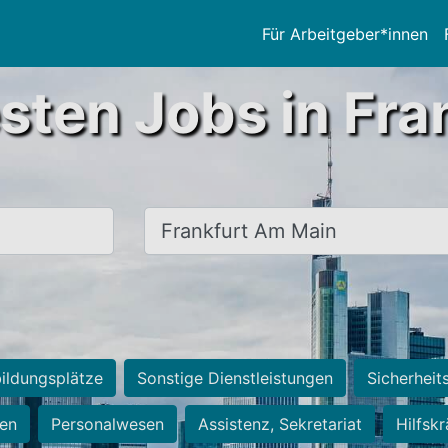
Für Arbeitgeber*innen
sten Jobs in Fra
Ort, Stadt
ildungsplätze
Sonstige Dienstleistungen
Sicherheit
ten
Personalwesen
Assistenz, Sekretariat
Hilfsk