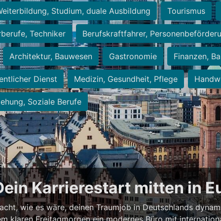
eiterbildung, Studium, duale Ausbildung
Tourismus
rberufe, Techniker
Berufskraftfahrer, Personenbeförder
Architektur, Bauwesen
Gastronomie
Finanzen, Ba
entlicher Dienst
Medizin, Gesundheit, Pflege
Handwe
iehung, Soziale Berufe
Dein Karrierestart mitten in 
acht, wie es wäre, deinen Traumjob in Deutschlands dynam
einem klaren Freitagmorgen ein modernes Büro mit internation