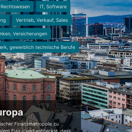
Rechtswesen
IT, Software
ung
Vertrieb, Verkauf, Sales
nken, Versicherungen
rk, gewerblich technische Berufe
Europa
ischer Finanzmetropole zu
alem Flair – und entdeckst, dass