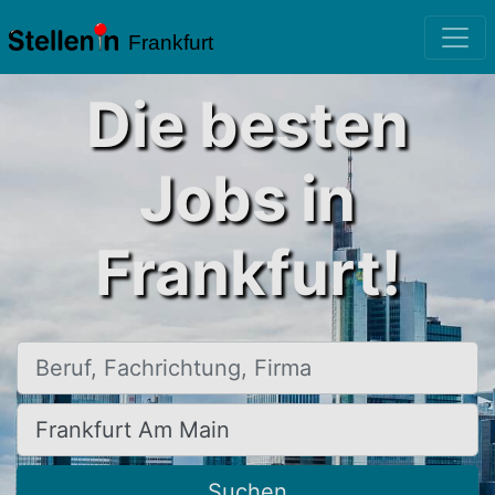
Frankfurt
Die besten
Jobs in
Frankfurt!
Beruf, Fachrichtung, Firma
Ort, Stadt
Suchen