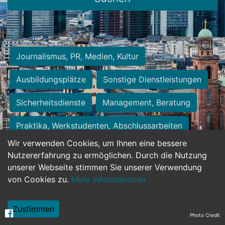
Journalismus, PR, Medien, Kultur
Ausbildungsplätze
Sonstige Dienstleistungen
Sicherheitsdienste
Management, Beratung
Praktika, Werkstudenten, Abschlussarbeiten
Wir verwenden Cookies, um Ihnen eine bessere
Personalwesen
Assistenz, Sekretariat
Nutzererfahrung zu ermöglichen. Durch die Nutzung
unserer Webseite stimmen Sie unserer Verwendung
Hilfskräfte, Aushilfs- und Nebenjobs
von Cookies zu.
Mehr Informationen
Einkauf, Logistik, Materialwirtschaft
Zustimmen
Photo Credit
Weiterbildung, Studium, duale Ausbildung