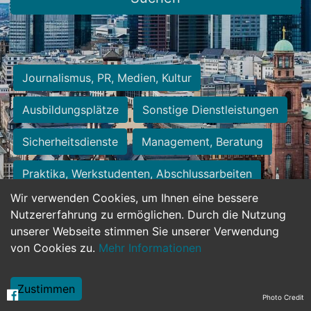
Journalismus, PR, Medien, Kultur
Ausbildungsplätze
Sonstige Dienstleistungen
Sicherheitsdienste
Management, Beratung
Praktika, Werkstudenten, Abschlussarbeiten
Wir verwenden Cookies, um Ihnen eine bessere
Personalwesen
Assistenz, Sekretariat
Nutzererfahrung zu ermöglichen. Durch die Nutzung
unserer Webseite stimmen Sie unserer Verwendung
Hilfskräfte, Aushilfs- und Nebenjobs
von Cookies zu.
Mehr Informationen
Einkauf, Logistik, Materialwirtschaft
Zustimmen
Photo Credit
Weiterbildung, Studium, duale Ausbildung