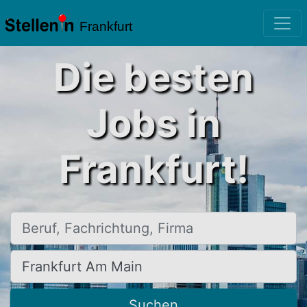
Frankfurt
Die besten
Jobs in
Frankfurt!
Beruf, Fachrichtung, Firma
Ort, Stadt
Suchen