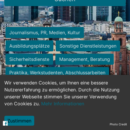
Journalismus, PR, Medien, Kultur
Ausbildungsplätze
Sonstige Dienstleistungen
Sicherheitsdienste
Management, Beratung
Praktika, Werkstudenten, Abschlussarbeiten
Wir verwenden Cookies, um Ihnen eine bessere
Personalwesen
Assistenz, Sekretariat
Nutzererfahrung zu ermöglichen. Durch die Nutzung
unserer Webseite stimmen Sie unserer Verwendung
Hilfskräfte, Aushilfs- und Nebenjobs
von Cookies zu.
Mehr Informationen
Einkauf, Logistik, Materialwirtschaft
Zustimmen
Photo Credit
Weiterbildung, Studium, duale Ausbildung