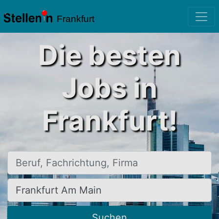
Frankfurt
Die besten
Jobs in
Frankfurt!
Beruf, Fachrichtung, Firma
Ort, Stadt
Suchen