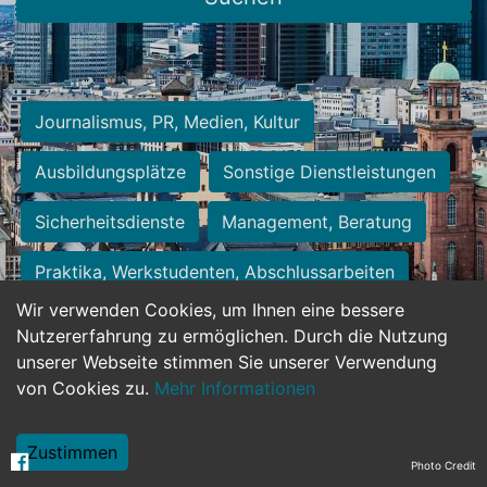
Journalismus, PR, Medien, Kultur
Ausbildungsplätze
Sonstige Dienstleistungen
Sicherheitsdienste
Management, Beratung
Praktika, Werkstudenten, Abschlussarbeiten
Wir verwenden Cookies, um Ihnen eine bessere
Personalwesen
Assistenz, Sekretariat
Nutzererfahrung zu ermöglichen. Durch die Nutzung
unserer Webseite stimmen Sie unserer Verwendung
Hilfskräfte, Aushilfs- und Nebenjobs
von Cookies zu.
Mehr Informationen
Einkauf, Logistik, Materialwirtschaft
Zustimmen
Photo Credit
Weiterbildung, Studium, duale Ausbildung