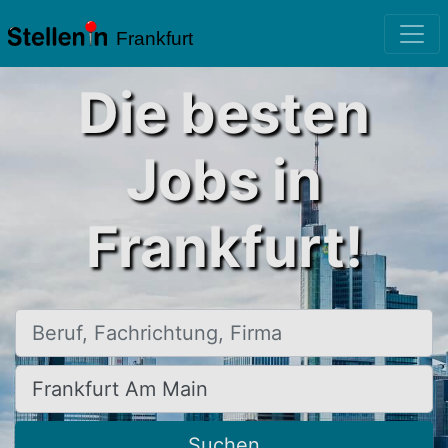
Frankfurt
Die besten
Jobs in
Frankfurt!
Beruf, Fachrichtung, Firma
Ort, Stadt
Suchen