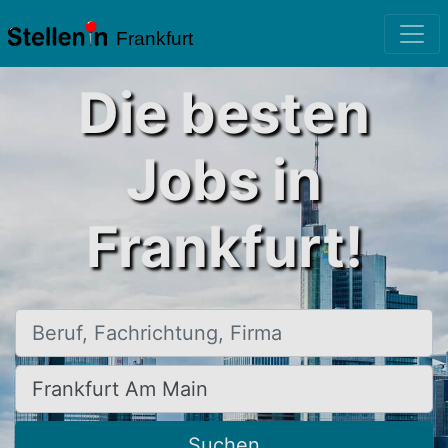
Frankfurt
Die besten
Jobs in
Frankfurt!
Beruf, Fachrichtung, Firma
Ort, Stadt
Suchen