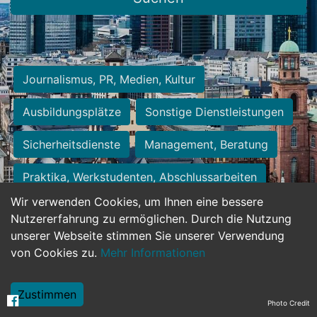
Journalismus, PR, Medien, Kultur
Ausbildungsplätze
Sonstige Dienstleistungen
Sicherheitsdienste
Management, Beratung
Praktika, Werkstudenten, Abschlussarbeiten
Wir verwenden Cookies, um Ihnen eine bessere
Personalwesen
Assistenz, Sekretariat
Nutzererfahrung zu ermöglichen. Durch die Nutzung
unserer Webseite stimmen Sie unserer Verwendung
Hilfskräfte, Aushilfs- und Nebenjobs
von Cookies zu.
Mehr Informationen
Einkauf, Logistik, Materialwirtschaft
Zustimmen
Photo Credit
Weiterbildung, Studium, duale Ausbildung