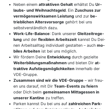
Ne­ben ei­nem
at­trak­ti­ven Ge­halt
er­hältst Du
Ur­
laubs- und Weih­nachts­geld
. Ein
Zu­schuss zur
ver­mö­gens­wirk­sa­men Leis­tung
und zur
be­
trieb­li­chen Al­ters­vor­sor­ge
ge­hört bei uns
selbst­ver­ständ­lich da­zu.
Work-Life-Ba­lance
: Dank un­se­rer
Gleit­zeit­re­ge­
lung
und der
fle­xi­blen Ar­beits­zeit
kannst Du Dei­
nen Ar­beits­all­tag in­di­vi­du­ell ge­stal­ten – auch
mo­
bi­les Ar­bei­ten
ist bei uns mög­lich.
Wir för­dern Dei­ne
Ent­wick­lung
durch ge­ziel­te
Wei­ter­bil­dungs­maß­nah­men
und bie­ten Dir
at­
trak­ti­ve Auf­stiegs­mög­lich­kei­ten
in­ner­halb der
VDE-Grup­pe.
Zu­sam­men sind wir die VDE-Grup­pe
– wir freu­
en uns da­rauf, mit Dir
Team-Events zu fei­ern
oder Dich beim
ge­mein­sa­men Mit­tag­es­sen in
un­se­rer Kan­ti­ne
zu tref­fen.
Par­ken kannst Du bei uns auf
z
ahl­rei­chen Park­