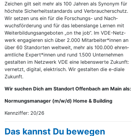
Zeichen gilt seit mehr als 100 Jahren als Syno­nym für
höchste Sicher­heits­stan­dards und Ver­braucher­schutz.
Wir setzen uns ein für die For­schungs- und Nach­
wuchs­förderung und für das lebens­lange Lernen mit
Weiter­bildungs­angeboten „on the job“. Im VDE-Netz­
werk enga­gieren sich über 2.000 Mitarbei­ter*innen an
über 60 Stand­orten welt­weit, mehr als 100.000 ehren­
amt­liche Expert*innen und rund 1.500 Unter­nehmen
gestal­ten im Netz­werk VDE eine lebens­werte Zukunft:
ver­netzt, digi­tal, elek­trisch. Wir gestalten die e-diale
Zukunft.
Wir suchen Dich am Standort Offenbach am Main als:
Normungsmanager (m/w/d) Home & Building
Kennziffer: 20/26
Das kannst Du be­we­gen