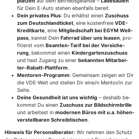
plät­zen
auf dem Be­triebs­ge­län­de –
La­de­säu­len
für Dein E-Au­to ste­hen eben­falls be­reit.
Dein pri­va­tes Plus
: Du er­hältst ei­nen
Zu­schuss
zum Deutsch­land­ti­cket
, eine kos­ten­freie
VDE-
Kre­dit­kar­te
, eine
Mit­glied­schaft bei EGYM Well­
pass
, kannst Dein
Fahr­rad über uns lea­sen
, pro­
fi­tierst vom
Be­am­ten-Ta­rif bei der Ver­si­che­
rung
, be­kommst ei­nen
Kin­der­gar­ten­zu­schuss
und hast Zu­gang zu ei­ner
be­kann­ten Mit­ar­bei­
ter-Ra­batt-Platt­form
.
Men­to­ren-Pro­gramm
: Ge­mein­sam zei­gen wir Dir
die VDE-Welt und stel­len Dir ei­ne/n Men­tor/in zur
Sei­te.
Dei­ne Ge­sund­heit ist uns wich­tig
– des­halb be­
kommst Du ei­nen
Zu­schuss zur Bild­schirm­bril­le
und ar­bei­test in
mo­der­nen Bü­ros mit u.a. hö­hen­
ver­stell­ba­ren Schreib­ti­schen
.
Hin­weis für Per­so­nal­be­ra­ter:
Wir neh­men den Schutz