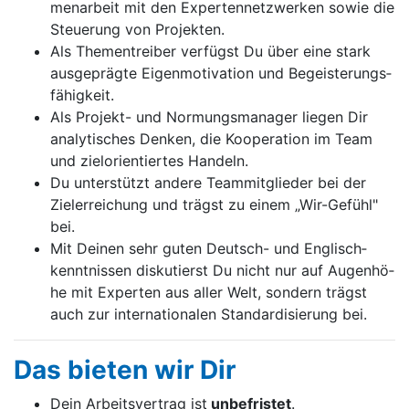
men­ar­beit mit den Ex­per­ten­netz­wer­ken so­wie die
Steu­e­rung von Pro­jek­ten.
Als The­men­trei­ber ver­fügst Du über ei­ne stark
aus­ge­präg­te Ei­gen­mo­ti­va­ti­on und Be­geis­te­rungs­
fä­hig­keit.
Als Pro­jekt- und Nor­mungs­ma­na­ger lie­gen Dir
ana­ly­ti­sches Den­ken, die Ko­o­pe­ra­ti­on im Team
und ziel­o­ri­en­tier­tes Han­deln.
Du un­ter­stützt an­de­re Team­mit­glie­der bei der
Ziel­er­rei­chung und trägst zu ei­nem „Wir-Ge­fühl"
bei.
Mit Dei­nen sehr gu­ten Deutsch- und Eng­lisch­
kennt­nis­sen dis­ku­tierst Du nicht nur auf Au­gen­hö­
he mit Ex­per­ten aus al­ler Welt, son­dern trägst
auch zur in­ter­na­ti­o­na­len Stan­dar­di­sie­rung bei.
Das bie­ten wir Dir
Dein Ar­beits­ver­trag ist
un­be­fris­tet
.