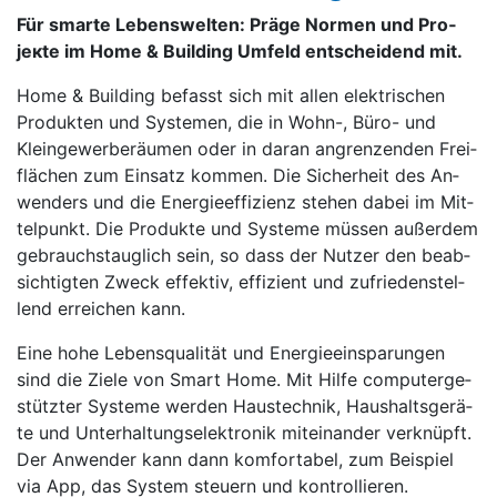
Für smar­te Le­bens­wel­ten: Prä­ge Nor­men und Pro­
jек­te im Home & Building Um­feld ent­schei­dend mit.
Ho­me & Buil­ding be­fasst sich mit al­len elek­tri­schen
Pro­duk­ten und Sys­te­men, die in Wohn-, Bü­ro- und
Klein­ge­wer­be­räu­men oder in da­ran an­gren­zen­den Frei­
flä­chen zum Ein­satz kom­men. Die Sicher­heit des An­
wen­ders und die Ener­gie­ef­fi­zi­enz ste­hen da­bei im Mit­
tel­punkt. Die Pro­duk­te und Sys­te­me müs­sen au­ßer­dem
ge­brauchs­taug­lich sein, so dass der Nut­zer den be­ab­
sich­tig­ten Zweck ef­fek­tiv, ef­fi­zi­ent und zu­frie­den­stel­
lend er­rei­chen kann.
Ei­ne ho­he Le­bens­qua­li­tät und Ener­gie­ein­spa­run­gen
sind die Zie­le von Smart Ho­me. Mit Hil­fe com­pu­ter­ge­
stütz­ter Sys­te­me wer­den Haus­tech­nik, Haus­halts­ge­rä­
te und Un­ter­hal­tungs­elek­tro­nik mit­ein­an­der ver­knüpft.
Der An­wen­der kann dann kom­for­ta­bel, zum Bei­spiel
via App, das Sys­tem steu­ern und kon­trol­lie­ren.