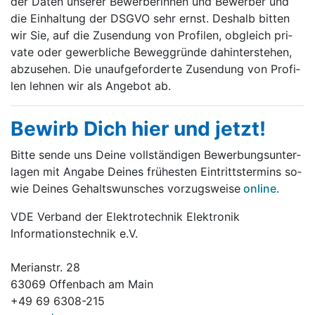
der Da­ten un­se­rer Be­wer­ber­in­nen und Be­wer­ber und
die Ein­hal­tung der DSGVO sehr ernst. Des­halb bit­ten
wir Sie, auf die Zu­sen­dung von Pro­fi­len, ob­gleich pri­
va­te oder ge­werb­li­che Be­weg­grün­de da­hin­ter­ste­hen,
ab­zu­se­hen. Die un­auf­ge­for­der­te Zu­sen­dung von Pro­fi­
len leh­nen wir als An­ge­bot ab.
Be­wirb Dich hier und jetzt!
Bit­te sen­de uns Deine voll­stän­di­gen Be­wer­bungs­un­ter­
la­gen mit An­ga­be Deines frü­hes­ten Ein­tritts­ter­mins so­
wie Deines Ge­halts­wun­sches vor­zugs­wei­se
on­line
.
VDE Verband der Elektrotechnik Elektronik
Informationstechnik e.V.
Merianstr. 28
63069 Offenbach am Main
+49 69 6308-215