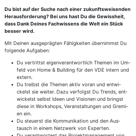
Du bist auf der Su­che nach ei­ner zu­kunfts­wei­sen­den
Her­aus­for­de­rung? Bei uns hast Du die Ge­wiss­heit,
dass Dank Dei­nes Fach­wis­sens die Welt ein Stück
bes­ser wird.
Mit Dei­nen aus­ge­präg­ten Fä­hig­kei­ten über­nimmst Du
fol­gen­de Auf­ga­ben:
Du ver­trittst ei­gen­ver­ant­wort­lich The­men im Um­
feld von Ho­me & Buil­ding für den VDE in­tern und
ex­tern.
Du treibst die The­men ak­tiv vo­ran und ent­wi­
ckelst sie wei­ter. Da­zu ver­folgst Du Trends, ent­
wi­ckelst selbst I­de­en und Vi­sio­nen und bringst
die­se in Work­shops, Ver­an­stal­tun­gen und Gre­mi­
en ein.
Du steu­erst die Kom­mu­ni­ka­ti­on und den Aus­
tausch in ei­nem Netz­werk von Ex­per­ten.
Du ver­ant­wor­test das Pro­jekt­ma­nage­ment von