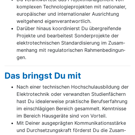
kom­ple­xen Tech­no­lo­gie­pro­jek­ten mit na­tio­na­ler,
eu­ro­pä­i­scher und in­ter­na­tio­na­ler Aus­rich­tung
weit­ge­hend ei­gen­ver­ant­wort­lich.
Da­rü­ber hi­naus ko­or­di­nierst Du über­grei­fen­de
Pro­jek­te und be­ar­bei­test Son­der­pro­jek­te der
elek­tro­tech­ni­schen Stan­dar­di­sie­rung im Zu­sam­
men­hang mit re­gu­la­to­ri­schen Rah­men­be­din­gun­
gen.
Das bringst Du mit
Nach ei­ner tech­ni­schen Hoch­schul­aus­bil­dung der
Elek­tro­tech­nik oder ver­wand­ten Stu­di­en­fä­chern
hast Du ide­a­ler­wei­se prak­ti­sche Be­rufs­er­fah­rung
im ein­schlä­gi­gen Be­reich ge­sam­melt. Kennt­nis­se
im Be­reich Haus­ge­rä­te sind von Vor­teil.
Mit Dei­ner aus­ge­präg­ten Kom­mu­ni­ka­ti­ons­stär­ke
und Durch­set­zungs­kraft för­derst Du die Zu­sam­