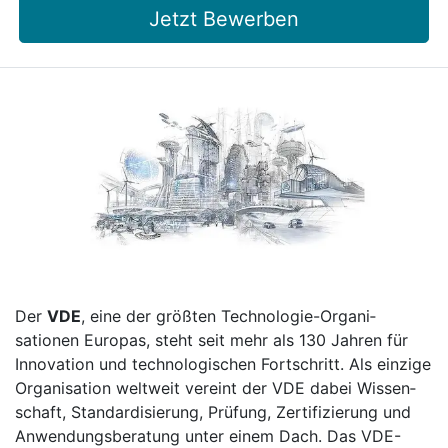
Jetzt Bewerben
Der
VDE
, eine der größten Techno­logie-Organi­
sationen Europas, steht seit mehr als 130 Jahren für
Inno­vation und techno­lo­gischen Fort­schritt. Als einzige
Organi­sation welt­weit vereint der VDE dabei Wissen­
schaft, Stan­dardi­sierung, Prü­fung, Zerti­fi­zierung und
Anwendungs­beratung unter einem Dach. Das VDE-