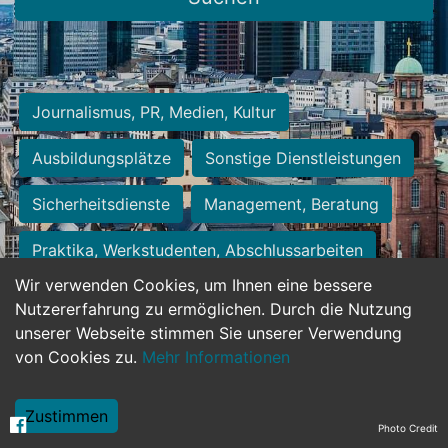
Journalismus, PR, Medien, Kultur
Ausbildungsplätze
Sonstige Dienstleistungen
Sicherheitsdienste
Management, Beratung
Praktika, Werkstudenten, Abschlussarbeiten
Wir verwenden Cookies, um Ihnen eine bessere
Personalwesen
Assistenz, Sekretariat
Nutzererfahrung zu ermöglichen. Durch die Nutzung
unserer Webseite stimmen Sie unserer Verwendung
Hilfskräfte, Aushilfs- und Nebenjobs
von Cookies zu.
Mehr Informationen
Einkauf, Logistik, Materialwirtschaft
Zustimmen
Photo Credit
Weiterbildung, Studium, duale Ausbildung