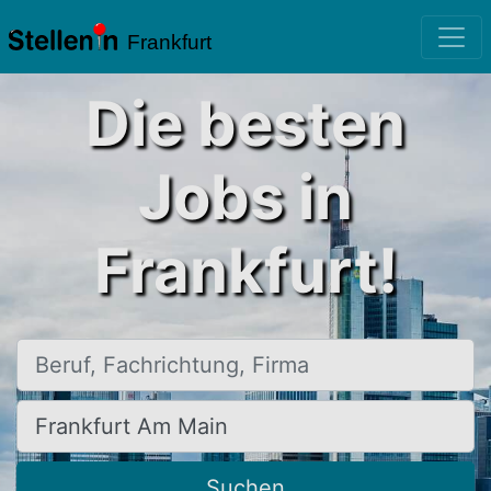
Frankfurt
Die besten
Jobs in
Frankfurt!
Beruf, Fachrichtung, Firma
Ort, Stadt
Suchen