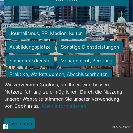
Journalismus, PR, Medien, Kultur
Ausbildungsplätze
Sonstige Dienstleistungen
Sicherheitsdienste
Management, Beratung
Praktika, Werkstudenten, Abschlussarbeiten
Wir verwenden Cookies, um Ihnen eine bessere
Personalwesen
Assistenz, Sekretariat
Nutzererfahrung zu ermöglichen. Durch die Nutzung
unserer Webseite stimmen Sie unserer Verwendung
Hilfskräfte, Aushilfs- und Nebenjobs
von Cookies zu.
Mehr Informationen
Einkauf, Logistik, Materialwirtschaft
Zustimmen
Photo Credit
Weiterbildung, Studium, duale Ausbildung