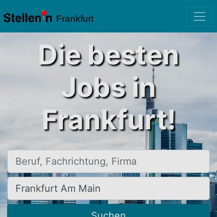
Frankfurt
Die besten
Jobs in
Frankfurt!
Beruf, Fachrichtung, Firma
Ort, Stadt
Suchen