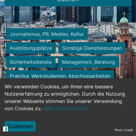
Journalismus, PR, Medien, Kultur
Ausbildungsplätze
Sonstige Dienstleistungen
Sicherheitsdienste
Management, Beratung
Praktika, Werkstudenten, Abschlussarbeiten
Wir verwenden Cookies, um Ihnen eine bessere
Personalwesen
Assistenz, Sekretariat
Nutzererfahrung zu ermöglichen. Durch die Nutzung
unserer Webseite stimmen Sie unserer Verwendung
Hilfskräfte, Aushilfs- und Nebenjobs
von Cookies zu.
Mehr Informationen
Einkauf, Logistik, Materialwirtschaft
Zustimmen
Photo Credit
Weiterbildung, Studium, duale Ausbildung