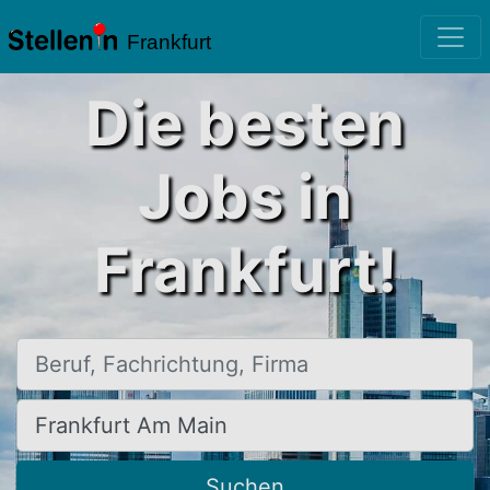
Frankfurt
Die besten
Jobs in
Frankfurt!
Beruf, Fachrichtung, Firma
Ort, Stadt
Suchen