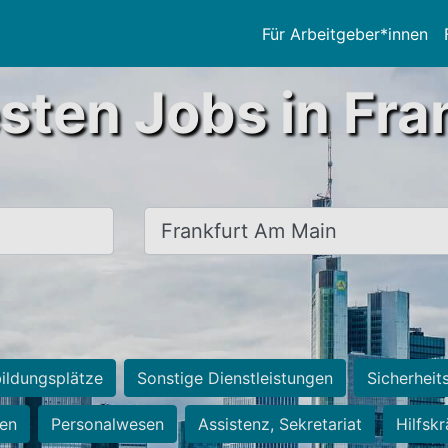
Für Arbeitgeber*innen
sten Jobs in Fra
Ort, Stadt
ildungsplätze
Sonstige Dienstleistungen
Sicherheit
ten
Personalwesen
Assistenz, Sekretariat
Hilfsk