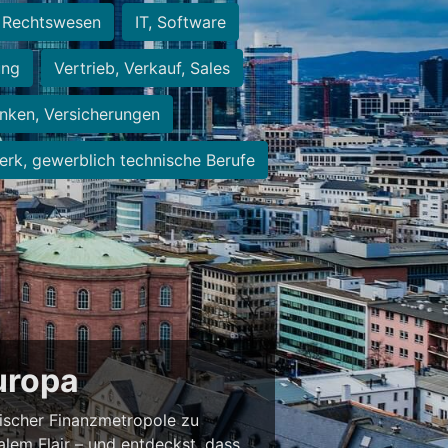
Rechtswesen
IT, Software
ung
Vertrieb, Verkauf, Sales
nken, Versicherungen
rk, gewerblich technische Berufe
Europa
ischer Finanzmetropole zu
alem Flair – und entdeckst, dass