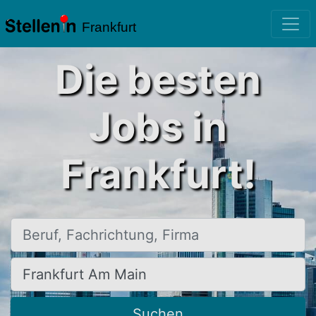
Frankfurt
Die besten
Jobs in
Frankfurt!
Beruf, Fachrichtung, Firma
Ort, Stadt
Suchen