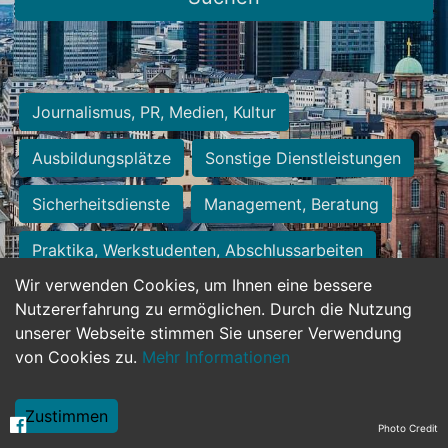
Journalismus, PR, Medien, Kultur
Ausbildungsplätze
Sonstige Dienstleistungen
Sicherheitsdienste
Management, Beratung
Praktika, Werkstudenten, Abschlussarbeiten
Wir verwenden Cookies, um Ihnen eine bessere
Personalwesen
Assistenz, Sekretariat
Nutzererfahrung zu ermöglichen. Durch die Nutzung
unserer Webseite stimmen Sie unserer Verwendung
Hilfskräfte, Aushilfs- und Nebenjobs
von Cookies zu.
Mehr Informationen
Einkauf, Logistik, Materialwirtschaft
Zustimmen
Photo Credit
Weiterbildung, Studium, duale Ausbildung