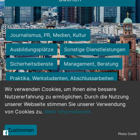
Journalismus, PR, Medien, Kultur
Ausbildungsplätze
Sonstige Dienstleistungen
Sicherheitsdienste
Management, Beratung
Praktika, Werkstudenten, Abschlussarbeiten
Wir verwenden Cookies, um Ihnen eine bessere
Personalwesen
Assistenz, Sekretariat
Nutzererfahrung zu ermöglichen. Durch die Nutzung
unserer Webseite stimmen Sie unserer Verwendung
Hilfskräfte, Aushilfs- und Nebenjobs
von Cookies zu.
Mehr Informationen
Einkauf, Logistik, Materialwirtschaft
Zustimmen
Photo Credit
Weiterbildung, Studium, duale Ausbildung