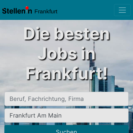
Frankfurt
Die besten
Jobs in
Frankfurt!
Beruf, Fachrichtung, Firma
Ort, Stadt
Suchen